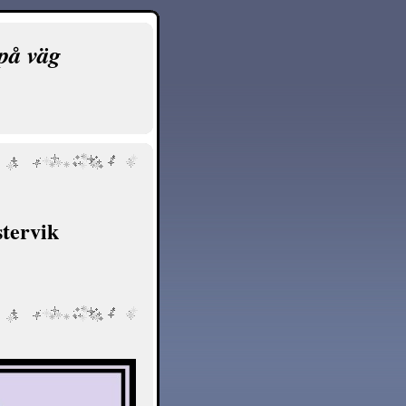
på väg
tervik