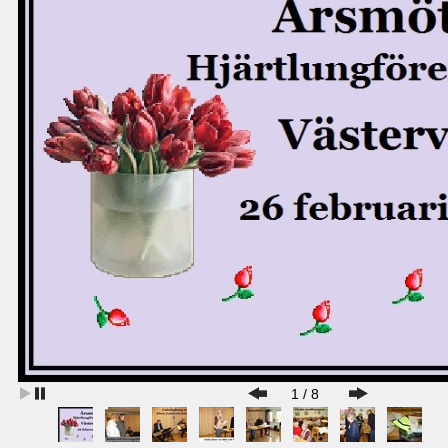
1
/
8