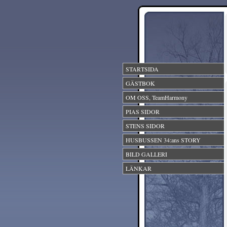
STARTSIDA
GÄSTBOK
OM OSS, TeamHarmony
PIAS SIDOR
STENS SIDOR
HUSBUSSEN 34:ans STORY
BILD GALLERI
LÄNKAR