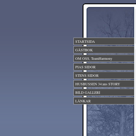
STARTSIDA
GÄSTBOK
OM OSS, TeamHarmony
PIAS SIDOR
STENS SIDOR
HUSBUSSEN 34:ans STORY
BILD GALLERI
LÄNKAR