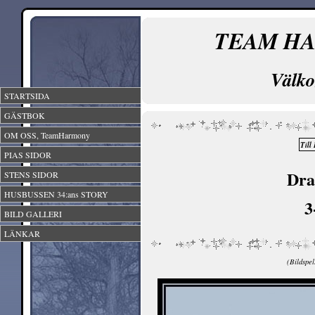
TEAM H
Välk
STARTSIDA
GÄSTBOK
OM OSS, TeamHarmony
Till 
PIAS SIDOR
Dra
STENS SIDOR
HUSBUSSEN 34:ans STORY
3-
BILD GALLERI
LÄNKAR
(Bildspel