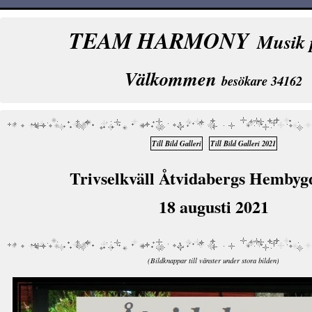
TEAM HARMONY
Musik 
Välkommen
besökare 34162
Till Bild Galleri
Till Bild Galleri 2021
Trivselkväll Åtvidabergs Hembyg
18 augusti 2021
(Bildknappar till vänster under stora bilden)