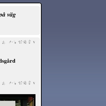
på väg
dsgård