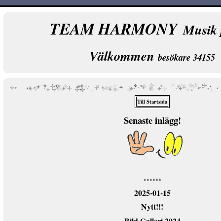
TEAM HARMONY
Musik 
Välkommen
besökare 34155
Till Startsida
Senaste inlägg!
******
2025-01-15
Nytt!!!
Bild Galleri 2024